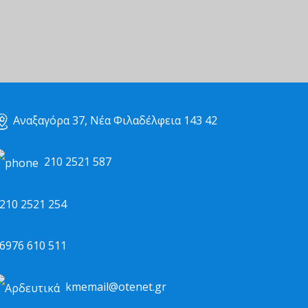
Αναξαγόρα 37, Νέα Φιλαδέλφεια 143 42
210 2521 587
10 2521 254
976 610 511
kmemail@otenet.gr