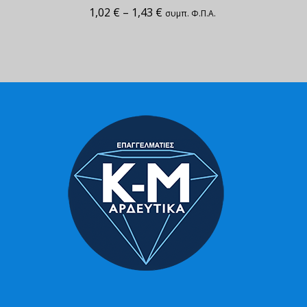
1,02
€
–
1,43
€
συμπ. Φ.Π.Α.