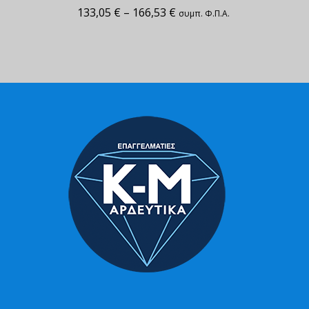
133,05
€
–
166,53
€
συμπ. Φ.Π.Α.