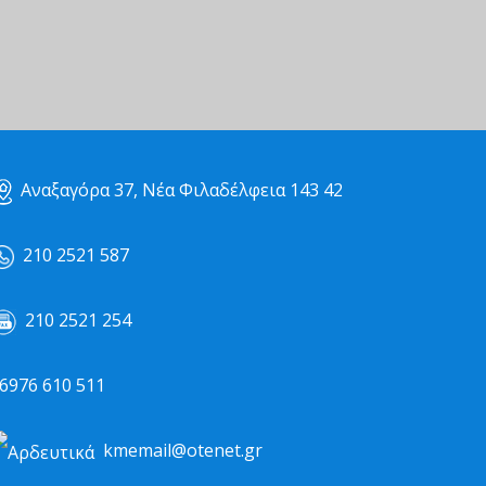
Αναξαγόρα 37, Νέα Φιλαδέλφεια 143 42
210 2521 587
210 2521 254
976 610 511
kmemail@otenet.gr