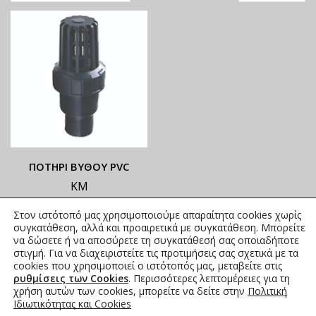
ΠΟΤΗΡΙ ΒΥΘΟΥ PVC
ΚΜ
ΟΙ ΤΡΕΧΟΥΣΕΣ ΤΙΜΕΣ
Στον ιστότοπό μας χρησιμοποιούμε απαραίτητα cookies χωρίς
ΑΝΑΓΡΑΦΟΝΤΑΙ ΣΤΟ
συγκατάθεση, αλλά και προαιρετικά με συγκατάθεση. Μπορείτε
ΑΝΗΡΤΗΜΕΝΟ PDF
να δώσετε ή να αποσύρετε τη συγκατάθεσή σας οποιαδήποτε
στιγμή. Για να διαχειριστείτε τις προτιμήσεις σας σχετικά με τα
4,46
€
–
18,35
€
συμπ. Φ.Π.Α.
cookies που χρησιμοποιεί ο ιστότοπός μας, μεταβείτε στις
ρυθμίσεις των Cookies
. Περισσότερες λεπτομέρειες για τη
χρήση αυτών των cookies, μπορείτε να δείτε στην
Πολιτική
Ιδιωτικότητας και Cookies