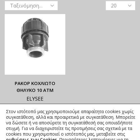
ΡΑΚΟΡ ΚΟΧΛΙΩΤΟ
ΘΗΛΥΚΟ 10 ΑΤΜ
ELYSEE
ΟΙ ΤΡΕΧΟΥΣΕΣ ΤΙΜΕΣ
Στον ιστότοπό μας χρησιμοποιούμε απαραίτητα cookies χωρίς
ΑΝΑΓΡΑΦΟΝΤΑΙ ΣΤΟ
συγκατάθεση, αλλά και προαιρετικά με συγκατάθεση. Μπορείτε
ΑΝΗΡΤΗΜΕΝΟ PDF
να δώσετε ή να αποσύρετε τη συγκατάθεσή σας οποιαδήποτε
στιγμή. Για να διαχειριστείτε τις προτιμήσεις σας σχετικά με τα
1,88
€
–
6,91
€
συμπ. Φ.Π.Α.
cookies που χρησιμοποιεί ο ιστότοπός μας, μεταβείτε στις
ρυθμίσεις των Cookies
. Περισσότερες λεπτομέρειες για τη