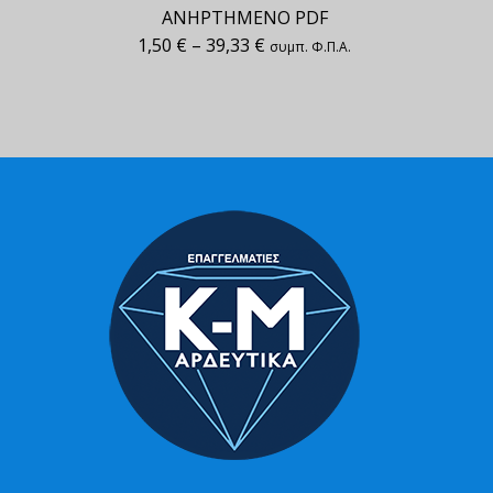
ΑΝΗΡΤΗΜΕΝΟ PDF
1,50
€
–
39,33
€
συμπ. Φ.Π.Α.