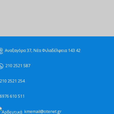
Αναξαγόρα 37, Νέα Φιλαδέλφεια 143 42
210 2521 587
10 2521 254
976 610 511
kmemail@otenet.gr