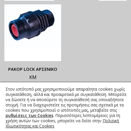
ΡΑΚΟΡ LOCK ΑΡΣΕΝΙΚΟ
ΚΜ
ΟΙ ΤΡΕΧΟΥΣΕΣ ΤΙΜΕΣ
Στον ιστότοπό μας χρησιμοποιούμε απαραίτητα cookies χωρίς
ΑΝΑΓΡΑΦΟΝΤΑΙ ΣΤΟ
συγκατάθεση, αλλά και προαιρετικά με συγκατάθεση. Μπορείτε
ΑΝΗΡΤΗΜΕΝΟ PDF
να δώσετε ή να αποσύρετε τη συγκατάθεσή σας οποιαδήποτε
στιγμή. Για να διαχειριστείτε τις προτιμήσεις σας σχετικά με τα
0,51
€
–
1,56
€
συμπ. Φ.Π.Α.
cookies που χρησιμοποιεί ο ιστότοπός μας, μεταβείτε στις
ρυθμίσεις των Cookies
. Περισσότερες λεπτομέρειες για τη
χρήση αυτών των cookies, μπορείτε να δείτε στην
Πολιτική
Ιδιωτικότητας και Cookies