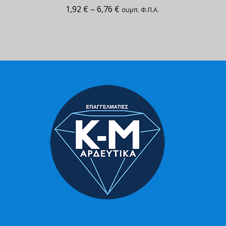
1,92
€
–
6,76
€
συμπ. Φ.Π.Α.