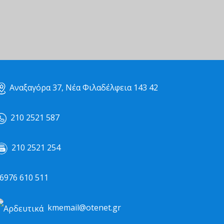
Αναξαγόρα 37, Νέα Φιλαδέλφεια 143 42
210 2521 587
210 2521 254
976 610 511
kmemail@otenet.gr