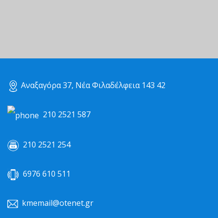
Αναξαγόρα 37, Νέα Φιλαδέλφεια 143 42
210 2521 587
210 2521 254
6976 610 511
kmemail@otenet.gr