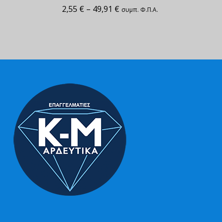
2,55
€
–
49,91
€
συμπ. Φ.Π.Α.