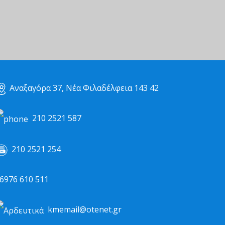
Αναξαγόρα 37, Νέα Φιλαδέλφεια 143 42
210 2521 587
210 2521 254
976 610 511
kmemail@otenet.gr