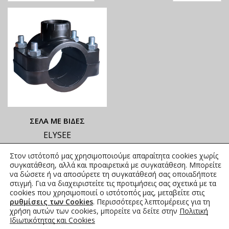
ΣΕΛΑ ΜΕ ΒΙΔΕΣ
ELYSEE
ΟΙ ΤΡΕΧΟΥΣΕΣ ΤΙΜΕΣ
Στον ιστότοπό μας χρησιμοποιούμε απαραίτητα cookies χωρίς
ΑΝΑΓΡΑΦΟΝΤΑΙ ΣΤΟ
συγκατάθεση, αλλά και προαιρετικά με συγκατάθεση. Μπορείτε
ΑΝΗΡΤΗΜΕΝΟ PDF
να δώσετε ή να αποσύρετε τη συγκατάθεσή σας οποιαδήποτε
στιγμή. Για να διαχειριστείτε τις προτιμήσεις σας σχετικά με τα
1,54
€
–
39,47
€
συμπ. Φ.Π.Α.
cookies που χρησιμοποιεί ο ιστότοπός μας, μεταβείτε στις
ρυθμίσεις των Cookies
. Περισσότερες λεπτομέρειες για τη
χρήση αυτών των cookies, μπορείτε να δείτε στην
Πολιτική
Ιδιωτικότητας και Cookies