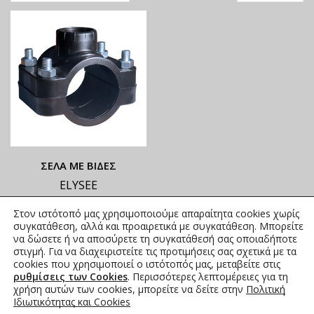
ΣΕΛΑ ΜΕ ΒΙΔΕΣ
ELYSEE
ΟΙ ΤΡΕΧΟΥΣΕΣ ΤΙΜΕΣ
Στον ιστότοπό μας χρησιμοποιούμε απαραίτητα cookies χωρίς
ΑΝΑΓΡΑΦΟΝΤΑΙ ΣΤΟ
συγκατάθεση, αλλά και προαιρετικά με συγκατάθεση. Μπορείτε
ΑΝΗΡΤΗΜΕΝΟ PDF
να δώσετε ή να αποσύρετε τη συγκατάθεσή σας οποιαδήποτε
στιγμή. Για να διαχειριστείτε τις προτιμήσεις σας σχετικά με τα
1,54
€
–
39,47
€
συμπ. Φ.Π.Α.
cookies που χρησιμοποιεί ο ιστότοπός μας, μεταβείτε στις
ρυθμίσεις των Cookies
. Περισσότερες λεπτομέρειες για τη
χρήση αυτών των cookies, μπορείτε να δείτε στην
Πολιτική
Ιδιωτικότητας και Cookies