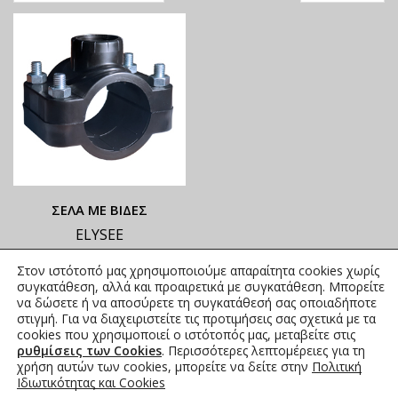
ΣΕΛΑ ΜΕ ΒΙΔΕΣ
ELYSEE
ΟΙ ΤΡΕΧΟΥΣΕΣ ΤΙΜΕΣ
Στον ιστότοπό μας χρησιμοποιούμε απαραίτητα cookies χωρίς
ΑΝΑΓΡΑΦΟΝΤΑΙ ΣΤΟ
συγκατάθεση, αλλά και προαιρετικά με συγκατάθεση. Μπορείτε
ΑΝΗΡΤΗΜΕΝΟ PDF
να δώσετε ή να αποσύρετε τη συγκατάθεσή σας οποιαδήποτε
στιγμή. Για να διαχειριστείτε τις προτιμήσεις σας σχετικά με τα
1,54
€
–
39,47
€
συμπ. Φ.Π.Α.
cookies που χρησιμοποιεί ο ιστότοπός μας, μεταβείτε στις
ρυθμίσεις των Cookies
. Περισσότερες λεπτομέρειες για τη
χρήση αυτών των cookies, μπορείτε να δείτε στην
Πολιτική
Ιδιωτικότητας και Cookies