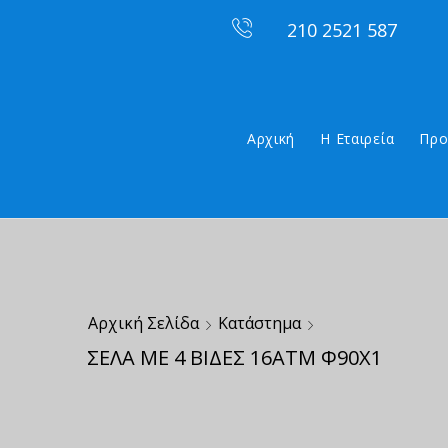
210 2521 587
Αρχική
Η Εταιρεία
Προ
Αρχική Σελίδα
Κατάστημα
ΣΕΛΑ ΜΕ 4 ΒΙΔΕΣ 16ΑΤΜ Φ90Χ1