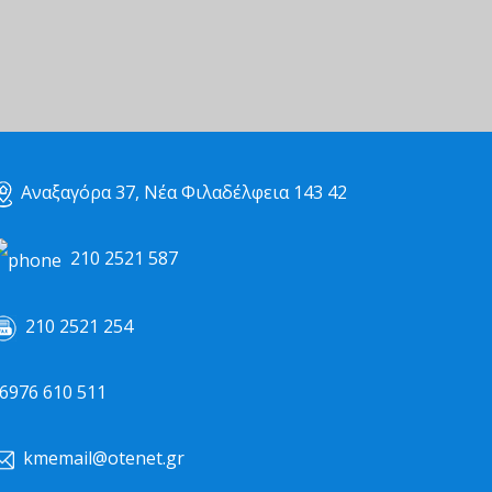
Αναξαγόρα 37, Νέα Φιλαδέλφεια 143 42
210 2521 587
210 2521 254
976 610 511
kmemail@otenet.gr