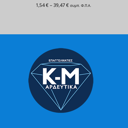
1,54
€
–
39,47
€
συμπ. Φ.Π.Α.