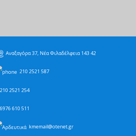
Αναξαγόρα 37, Νέα Φιλαδέλφεια 143 42
210 2521 587
10 2521 254
976 610 511
kmemail@otenet.gr