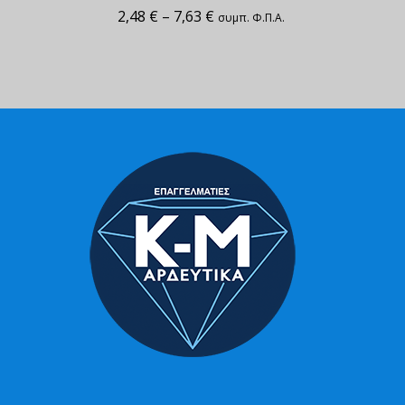
2,48
€
–
7,63
€
συμπ. Φ.Π.Α.