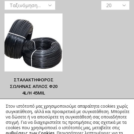
ΣΤΑΛΑΚΤΗΦΟΡΟΣ
ΣΩΛΗΝΑΣ ΑΠΛΟΣ Φ20
4L/H 45MIL
ΟΙ ΤΡΕΧΟΥΣΕΣ ΤΙΜΕΣ
Στον ιστότοπό μας χρησιμοποιούμε απαραίτητα cookies χωρίς
ΑΝΑΓΡΑΦΟΝΤΑΙ ΣΤΟ
συγκατάθεση, αλλά και προαιρετικά με συγκατάθεση. Μπορείτε
ΑΝΗΡΤΗΜΕΝΟ PDF
να δώσετε ή να αποσύρετε τη συγκατάθεσή σας οποιαδήποτε
στιγμή. Για να διαχειριστείτε τις προτιμήσεις σας σχετικά με τα
0,53
€
–
0,99
€
συμπ. Φ.Π.Α.
cookies που χρησιμοποιεί ο ιστότοπός μας, μεταβείτε στις
ρυθμίσεις των Cookies
. Περισσότερες λεπτομέρειες για τη