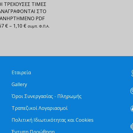
ΟΙ ΤΡΕΧΟΥΣΕΣ ΤΙΜΕΣ
ΑΝΑΓΡΑΦΟΝΤΑΙ ΣΤΟ
ΑΝΗΡΤΗΜΕΝΟ PDF
67
€
–
1,10
€
συμπ. Φ.Π.Α.
Εταιρεία
Gallery
Όροι Συνεργασίας - Πληρωμής
Τραπεζικοί Λογαριασμοί
Πολιτική Ιδιωτικότητας και Cookies
Έντυπη Προώθηση