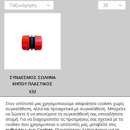
ΣΥΝΔΕΣΜΟΣ ΣΩΛΗΝΑ
ΚΗΠΟΥ ΠΛΑΣΤΙΚΟΣ
ΚΜ
ΟΙ ΤΡΕΧΟΥΣΕΣ ΤΙΜΕΣ
Στον ιστότοπό μας χρησιμοποιούμε απαραίτητα cookies χωρίς
ΑΝΑΓΡΑΦΟΝΤΑΙ ΣΤΟ
συγκατάθεση, αλλά και προαιρετικά με συγκατάθεση. Μπορείτε
ΑΝΗΡΤΗΜΕΝΟ PDF
να δώσετε ή να αποσύρετε τη συγκατάθεσή σας οποιαδήποτε
στιγμή. Για να διαχειριστείτε τις προτιμήσεις σας σχετικά με τα
1,43
€
–
1,61
€
συμπ. Φ.Π.Α.
cookies που χρησιμοποιεί ο ιστότοπός μας, μεταβείτε στις
ρυθμίσεις των Cookies
. Περισσότερες λεπτομέρειες για τη