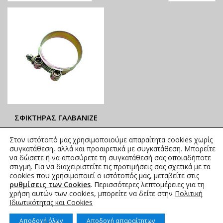
ΣΦΙΚΤΗΡΑΣ ΓΑΛΒΑΝΙΖΕ
ΟΙ ΤΡΕΧΟΥΣΕΣ ΤΙΜΕΣ
Στον ιστότοπό μας χρησιμοποιούμε απαραίτητα cookies χωρίς
ΑΝΑΓΡΑΦΟΝΤΑΙ ΣΤΟ
συγκατάθεση, αλλά και προαιρετικά με συγκατάθεση. Μπορείτε
ΑΝΗΡΤΗΜΕΝΟ PDF
να δώσετε ή να αποσύρετε τη συγκατάθεσή σας οποιαδήποτε
στιγμή. Για να διαχειριστείτε τις προτιμήσεις σας σχετικά με τα
0,87
€
–
4,85
€
συμπ. Φ.Π.Α.
cookies που χρησιμοποιεί ο ιστότοπός μας, μεταβείτε στις
ρυθμίσεις των Cookies
. Περισσότερες λεπτομέρειες για τη
χρήση αυτών των cookies, μπορείτε να δείτε στην
Πολιτική
Ιδιωτικότητας και Cookies
Αποδοχή όλων
Αποδοχή απαραίτητων