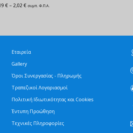
19
€
–
2,02
€
συμπ. Φ.Π.Α.
Εταιρεία
Gallery
Όροι Συνεργασίας - Πληρωμής
Τραπεζικοί Λογαριασμοί
Πολιτική Ιδιωτικότητας και Cookies
6
Έντυπη Προώθηση
Τεχνικές Πληροφορίες