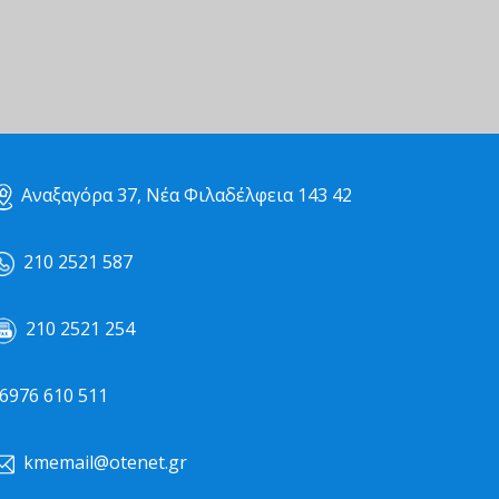
Αναξαγόρα 37, Νέα Φιλαδέλφεια 143 42
210 2521 587
210 2521 254
976 610 511
kmemail@otenet.gr