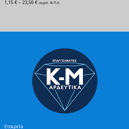
1,15
€
–
23,56
€
συμπ. Φ.Π.Α.
Εταιρεία