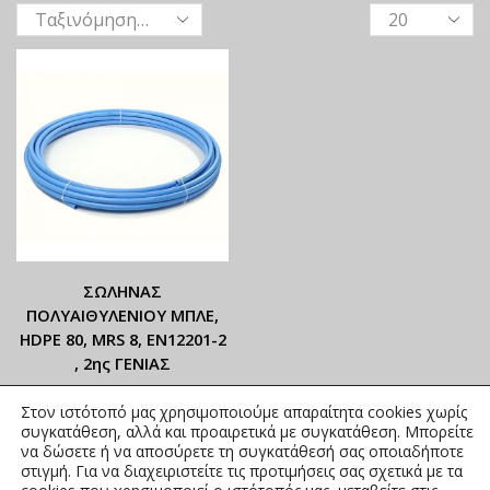
ΣΩΛΗΝΑΣ
ΠΟΛΥΑΙΘΥΛΕΝΙΟΥ ΜΠΛΕ,
ΗDΡΕ 80, MRS 8, ΕΝ12201-2
, 2ης ΓΕΝΙΑΣ
ΟΙ ΤΡΕΧΟΥΣΕΣ ΤΙΜΕΣ
Στον ιστότοπό μας χρησιμοποιούμε απαραίτητα cookies χωρίς
ΑΝΑΓΡΑΦΟΝΤΑΙ ΣΤΟ
συγκατάθεση, αλλά και προαιρετικά με συγκατάθεση. Μπορείτε
ΑΝΗΡΤΗΜΕΝΟ PDF
να δώσετε ή να αποσύρετε τη συγκατάθεσή σας οποιαδήποτε
στιγμή. Για να διαχειριστείτε τις προτιμήσεις σας σχετικά με τα
0,71
€
–
2,06
€
συμπ. Φ.Π.Α.