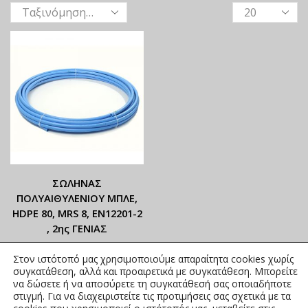
ΣΩΛΗΝΑΣ
ΠΟΛΥΑΙΘΥΛΕΝΙΟΥ ΜΠΛΕ,
ΗDΡΕ 80, MRS 8, ΕΝ12201-2
, 2ης ΓΕΝΙΑΣ
ΟΙ ΤΡΕΧΟΥΣΕΣ ΤΙΜΕΣ
Στον ιστότοπό μας χρησιμοποιούμε απαραίτητα cookies χωρίς
ΑΝΑΓΡΑΦΟΝΤΑΙ ΣΤΟ
συγκατάθεση, αλλά και προαιρετικά με συγκατάθεση. Μπορείτε
ΑΝΗΡΤΗΜΕΝΟ PDF
να δώσετε ή να αποσύρετε τη συγκατάθεσή σας οποιαδήποτε
στιγμή. Για να διαχειριστείτε τις προτιμήσεις σας σχετικά με τα
0,71
€
–
2,06
€
συμπ. Φ.Π.Α.