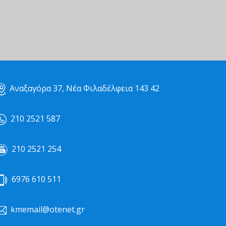
Αναξαγόρα 37, Νέα Φιλαδέλφεια 143 42
210 2521 587
210 2521 254
6976 610 511
kmemail@otenet.gr