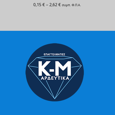
0,15
€
–
2,62
€
συμπ. Φ.Π.Α.