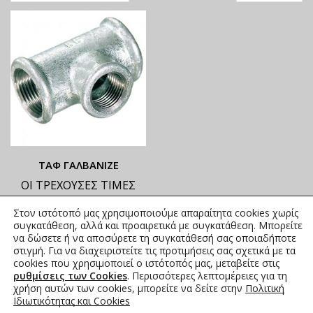
ΤΑΦ ΓΑΛΒΑΝΙΖΕ
ΟΙ ΤΡΕΧΟΥΣΕΣ ΤΙΜΕΣ
ΑΝΑΓΡΑΦΟΝΤΑΙ ΣΤΟ
Στον ιστότοπό μας χρησιμοποιούμε απαραίτητα cookies χωρίς
ΑΝΗΡΤΗΜΕΝΟ PDF
συγκατάθεση, αλλά και προαιρετικά με συγκατάθεση. Μπορείτε
1,98
€
–
132,93
€
να δώσετε ή να αποσύρετε τη συγκατάθεσή σας οποιαδήποτε
συμπ.
στιγμή. Για να διαχειριστείτε τις προτιμήσεις σας σχετικά με τα
Φ.Π.Α.
cookies που χρησιμοποιεί ο ιστότοπός μας, μεταβείτε στις
ρυθμίσεις των Cookies
. Περισσότερες λεπτομέρειες για τη
χρήση αυτών των cookies, μπορείτε να δείτε στην
Πολιτική
Ιδιωτικότητας και Cookies