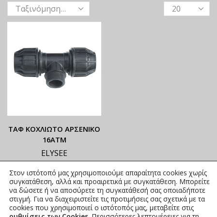
ΤΑΦ ΚΟΧΛΙΩΤΟ ΑΡΣΕΝΙΚΟ
16ΑΤΜ
ELYSEE
ΟΙ ΤΡΕΧΟΥΣΕΣ ΤΙΜΕΣ
Στον ιστότοπό μας χρησιμοποιούμε απαραίτητα cookies χωρίς
ΑΝΑΓΡΑΦΟΝΤΑΙ ΣΤΟ
συγκατάθεση, αλλά και προαιρετικά με συγκατάθεση. Μπορείτε
ΑΝΗΡΤΗΜΕΝΟ PDF
να δώσετε ή να αποσύρετε τη συγκατάθεσή σας οποιαδήποτε
στιγμή. Για να διαχειριστείτε τις προτιμήσεις σας σχετικά με τα
2,72
€
–
64,52
€
συμπ. Φ.Π.Α.
cookies που χρησιμοποιεί ο ιστότοπός μας, μεταβείτε στις
ρυθμίσεις των Cookies
. Περισσότερες λεπτομέρειες για τη