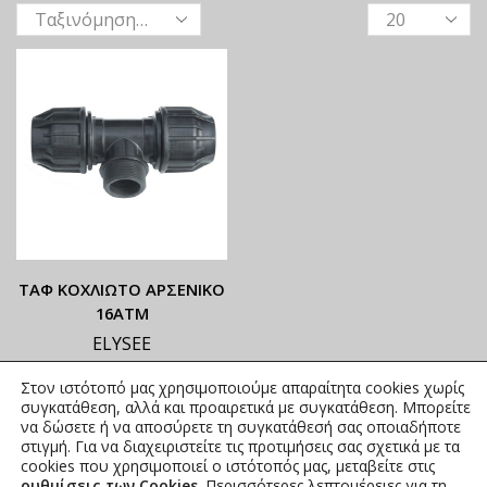
ΤΑΦ ΚΟΧΛΙΩΤΟ ΑΡΣΕΝΙΚΟ
16ΑΤΜ
ELYSEE
ΟΙ ΤΡΕΧΟΥΣΕΣ ΤΙΜΕΣ
Στον ιστότοπό μας χρησιμοποιούμε απαραίτητα cookies χωρίς
ΑΝΑΓΡΑΦΟΝΤΑΙ ΣΤΟ
συγκατάθεση, αλλά και προαιρετικά με συγκατάθεση. Μπορείτε
ΑΝΗΡΤΗΜΕΝΟ PDF
να δώσετε ή να αποσύρετε τη συγκατάθεσή σας οποιαδήποτε
στιγμή. Για να διαχειριστείτε τις προτιμήσεις σας σχετικά με τα
2,72
€
–
64,52
€
συμπ. Φ.Π.Α.
cookies που χρησιμοποιεί ο ιστότοπός μας, μεταβείτε στις
ρυθμίσεις των Cookies
. Περισσότερες λεπτομέρειες για τη