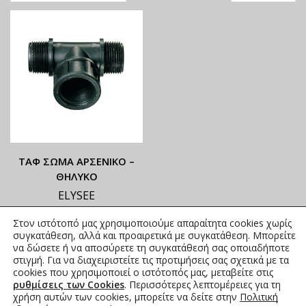
ΤΑΦ ΣΩΜΑ ΑΡΣΕΝΙΚΟ –
ΘΗΛΥΚΟ
ELYSEE
ΟΙ ΤΡΕΧΟΥΣΕΣ ΤΙΜΕΣ
Στον ιστότοπό μας χρησιμοποιούμε απαραίτητα cookies χωρίς
ΑΝΑΓΡΑΦΟΝΤΑΙ ΣΤΟ
συγκατάθεση, αλλά και προαιρετικά με συγκατάθεση. Μπορείτε
ΑΝΗΡΤΗΜΕΝΟ PDF
να δώσετε ή να αποσύρετε τη συγκατάθεσή σας οποιαδήποτε
στιγμή. Για να διαχειριστείτε τις προτιμήσεις σας σχετικά με τα
2,01
€
–
6,03
€
συμπ. Φ.Π.Α.
cookies που χρησιμοποιεί ο ιστότοπός μας, μεταβείτε στις
ρυθμίσεις των Cookies
. Περισσότερες λεπτομέρειες για τη
χρήση αυτών των cookies, μπορείτε να δείτε στην
Πολιτική