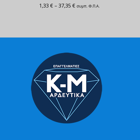
1,33
€
–
37,35
€
συμπ. Φ.Π.Α.