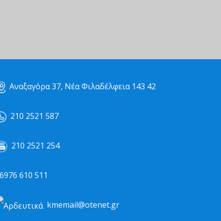
Αναξαγόρα 37, Νέα Φιλαδέλφεια 143 42
210 2521 587
210 2521 254
976 610 511
kmemail@otenet.gr