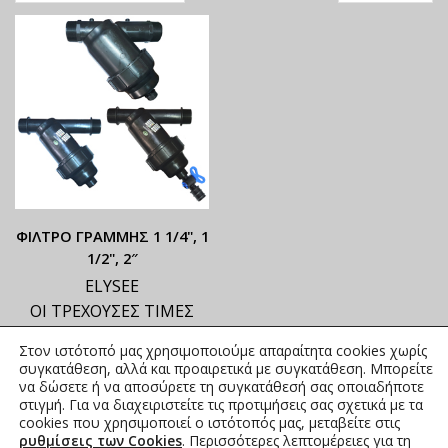
ΦΙΛΤΡΟ ΓΡΑΜΜΗΣ 1 1/4", 1
1/2", 2″
ELYSEE
ΟΙ ΤΡΕΧΟΥΣΕΣ ΤΙΜΕΣ
ΑΝΑΓΡΑΦΟΝΤΑΙ ΣΤΟ
Στον ιστότοπό μας χρησιμοποιούμε απαραίτητα cookies χωρίς
ΑΝΗΡΤΗΜΕΝΟ PDF
συγκατάθεση, αλλά και προαιρετικά με συγκατάθεση. Μπορείτε
10,70
€
–
58,84
€
να δώσετε ή να αποσύρετε τη συγκατάθεσή σας οποιαδήποτε
συμπ.
στιγμή. Για να διαχειριστείτε τις προτιμήσεις σας σχετικά με τα
Φ.Π.Α.
cookies που χρησιμοποιεί ο ιστότοπός μας, μεταβείτε στις
ρυθμίσεις των Cookies
. Περισσότερες λεπτομέρειες για τη