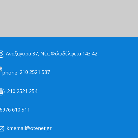
Αναξαγόρα 37, Νέα Φιλαδέλφεια 143 42
210 2521 587
210 2521 254
976 610 511
kmemail@otenet.gr