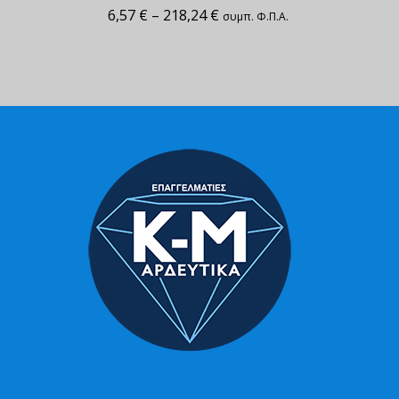
6,57
€
–
218,24
€
συμπ. Φ.Π.Α.