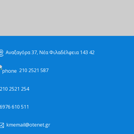
Αναξαγόρα 37, Νέα Φιλαδέλφεια 143 42
210 2521 587
10 2521 254
976 610 511
kmemail@otenet.gr