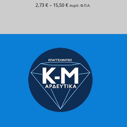
2,73
€
–
15,50
€
συμπ. Φ.Π.Α.