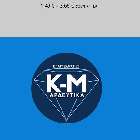
1,49
€
–
3,66
€
συμπ. Φ.Π.Α.