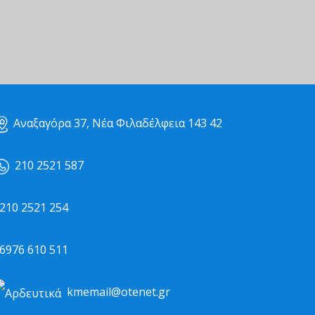
Αναξαγόρα 37, Νέα Φιλαδέλφεια 143 42
210 2521 587
10 2521 254
976 610 511
kmemail@otenet.gr