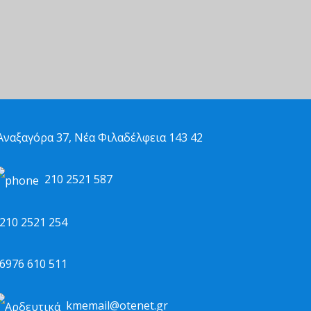
ναξαγόρα 37, Νέα Φιλαδέλφεια 143 42
210 2521 587
10 2521 254
976 610 511
kmemail@otenet.gr