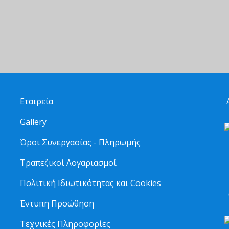
Εταιρεία
Α
Gallery
Όροι Συνεργασίας - Πληρωμής
Τραπεζικοί Λογαριασμοί
2
Πολιτική Ιδιωτικότητας και Cookies
6
Έντυπη Προώθηση
Τεχνικές Πληροφορίες