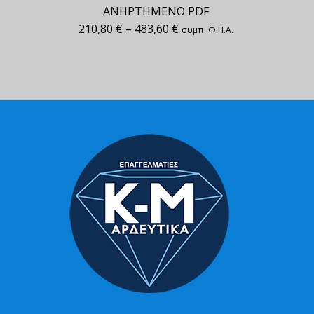
ΑΝΗΡΤΗΜΕΝΟ PDF
210,80
€
–
483,60
€
συμπ. Φ.Π.Α.