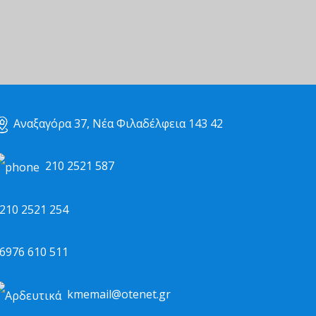
Αναξαγόρα 37, Νέα Φιλαδέλφεια 143 42
210 2521 587
10 2521 254
976 610 511
kmemail@otenet.gr