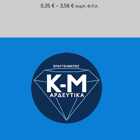
0,35
€
–
3,56
€
συμπ. Φ.Π.Α.