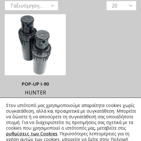
ΡΟΡ-UP Ι-90
HUNTER
ΟΙ ΤΡΕΧΟΥΣΕΣ ΤΙΜΕΣ
Στον ιστότοπό μας χρησιμοποιούμε απαραίτητα cookies χωρίς
ΑΝΑΓΡΑΦΟΝΤΑΙ ΣΤΟ
συγκατάθεση, αλλά και προαιρετικά με συγκατάθεση. Μπορείτε
ΑΝΗΡΤΗΜΕΝΟ PDF
να δώσετε ή να αποσύρετε τη συγκατάθεσή σας οποιαδήποτε
στιγμή. Για να διαχειριστείτε τις προτιμήσεις σας σχετικά με τα
504,68
€
συμπ. Φ.Π.Α.
cookies που χρησιμοποιεί ο ιστότοπός μας, μεταβείτε στις
ρυθμίσεις των Cookies
. Περισσότερες λεπτομέρειες για τη
χρήση αυτών των cookies, μπορείτε να δείτε στην
Πολιτική