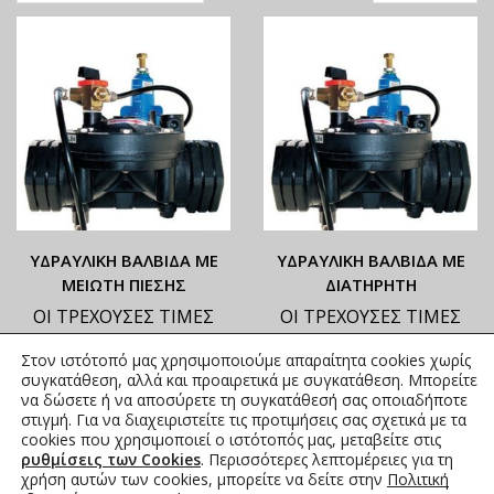
ΥΔΡΑΥΛΙΚΗ ΒΑΛΒΙΔΑ ΜΕ
ΥΔΡΑΥΛΙΚΗ ΒΑΛΒΙΔΑ ΜΕ
ΜΕΙΩΤΗ ΠΙΕΣΗΣ
ΔΙΑΤΗΡΗΤΗ
ΟΙ ΤΡΕΧΟΥΣΕΣ ΤΙΜΕΣ
ΟΙ ΤΡΕΧΟΥΣΕΣ ΤΙΜΕΣ
ΑΝΑΓΡΑΦΟΝΤΑΙ ΣΤΟ
ΑΝΑΓΡΑΦΟΝΤΑΙ ΣΤΟ
Στον ιστότοπό μας χρησιμοποιούμε απαραίτητα cookies χωρίς
ΑΝΗΡΤΗΜΕΝΟ PDF
ΑΝΗΡΤΗΜΕΝΟ PDF
συγκατάθεση, αλλά και προαιρετικά με συγκατάθεση. Μπορείτε
235,60
€
–
248,00
€
198,40
€
–
235,60
€
να δώσετε ή να αποσύρετε τη συγκατάθεσή σας οποιαδήποτε
συμπ.
συμπ.
στιγμή. Για να διαχειριστείτε τις προτιμήσεις σας σχετικά με τα
Φ.Π.Α.
Φ.Π.Α.
cookies που χρησιμοποιεί ο ιστότοπός μας, μεταβείτε στις
ρυθμίσεις των Cookies
. Περισσότερες λεπτομέρειες για τη
χρήση αυτών των cookies, μπορείτε να δείτε στην
Πολιτική