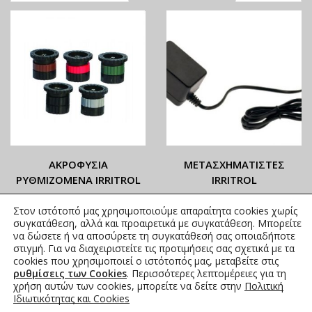
ΑΚΡΟΦΥΣΙΑ
ΜΕΤΑΣΧΗΜΑΤΙΣΤΕΣ
ΡΥΘΜΙΖΟΜΕΝΑ IRRITROL
IRRITROL
ΟΙ ΤΡΕΧΟΥΣΕΣ ΤΙΜΕΣ
ΟΙ ΤΡΕΧΟΥΣΕΣ ΤΙΜΕΣ
Στον ιστότοπό μας χρησιμοποιούμε απαραίτητα cookies χωρίς
ΑΝΑΓΡΑΦΟΝΤΑΙ ΣΤΟ
ΑΝΑΓΡΑΦΟΝΤΑΙ ΣΤΟ
συγκατάθεση, αλλά και προαιρετικά με συγκατάθεση. Μπορείτε
ΑΝΗΡΤΗΜΕΝΟ PDF
ΑΝΗΡΤΗΜΕΝΟ PDF
να δώσετε ή να αποσύρετε τη συγκατάθεσή σας οποιαδήποτε
στιγμή. Για να διαχειριστείτε τις προτιμήσεις σας σχετικά με τα
2,73
€
35,34
€
συμπ. Φ.Π.Α.
συμπ. Φ.Π.Α.
cookies που χρησιμοποιεί ο ιστότοπός μας, μεταβείτε στις
ρυθμίσεις των Cookies
. Περισσότερες λεπτομέρειες για τη
χρήση αυτών των cookies, μπορείτε να δείτε στην
Πολιτική
Ιδιωτικότητας και Cookies