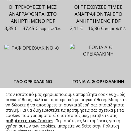
ΟΙ ΤΡΕΧΟΥΣΕΣ ΤΙΜΕΣ
ΟΙ ΤΡΕΧΟΥΣΕΣ ΤΙΜΕΣ
ΑΝΑΓΡΑΦΟΝΤΑΙ ΣΤΟ
ΑΝΑΓΡΑΦΟΝΤΑΙ ΣΤΟ
ΑΝΗΡΤΗΜΕΝΟ PDF
ΑΝΗΡΤΗΜΕΝΟ PDF
3,35
€
–
37,45
€
2,11
€
–
16,86
€
συμπ. Φ.Π.Α.
συμπ. Φ.Π.Α.
ΤΑΦ ΟΡΕΙΧΑΛΚΙΝΟ
ΓΩΝΙΑ Α-Θ ΟΡΕΙΧΑΛΚΙΝΗ
ΟΙ ΤΡΕΧΟΥΣΕΣ ΤΙΜΕΣ
ΟΙ ΤΡΕΧΟΥΣΕΣ ΤΙΜΕΣ
Στον ιστότοπό μας χρησιμοποιούμε απαραίτητα cookies χωρίς
ΑΝΑΓΡΑΦΟΝΤΑΙ ΣΤΟ
ΑΝΑΓΡΑΦΟΝΤΑΙ ΣΤΟ
συγκατάθεση, αλλά και προαιρετικά με συγκατάθεση. Μπορείτε
ΑΝΗΡΤΗΜΕΝΟ PDF
ΑΝΗΡΤΗΜΕΝΟ PDF
να δώσετε ή να αποσύρετε τη συγκατάθεσή σας οποιαδήποτε
στιγμή. Για να διαχειριστείτε τις προτιμήσεις σας σχετικά με τα
3,47
€
–
38,94
€
3,22
€
–
45,01
€
συμπ. Φ.Π.Α.
συμπ. Φ.Π.Α.
cookies που χρησιμοποιεί ο ιστότοπός μας, μεταβείτε στις
ρυθμίσεις των Cookies
. Περισσότερες λεπτομέρειες για τη
χρήση αυτών των cookies, μπορείτε να δείτε στην
Πολιτική