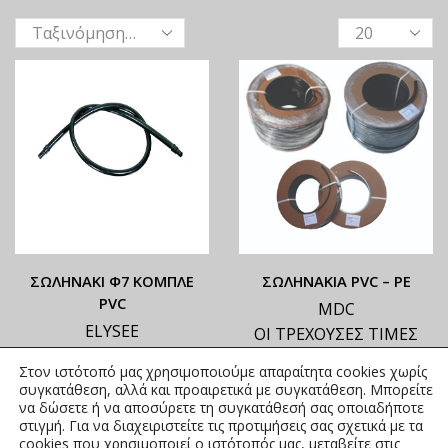
ΣΩΛΗΝΑΚΙ Φ7 ΚΟΜΠΛΕ
ΣΩΛΗΝΑΚΙΑ PVC – ΡΕ
PVC
MDC
ELYSEE
ΟΙ ΤΡΕΧΟΥΣΕΣ ΤΙΜΕΣ
ΟΙ ΤΡΕΧΟΥΣΕΣ ΤΙΜΕΣ
ΑΝΑΓΡΑΦΟΝΤΑΙ ΣΤΟ
Στον ιστότοπό μας χρησιμοποιούμε απαραίτητα cookies χωρίς
ΑΝΑΓΡΑΦΟΝΤΑΙ ΣΤΟ
ΑΝΗΡΤΗΜΕΝΟ PDF
συγκατάθεση, αλλά και προαιρετικά με συγκατάθεση. Μπορείτε
ΑΝΗΡΤΗΜΕΝΟ PDF
0,19
€
–
2,02
€
να δώσετε ή να αποσύρετε τη συγκατάθεσή σας οποιαδήποτε
συμπ. Φ.Π.Α.
στιγμή. Για να διαχειριστείτε τις προτιμήσεις σας σχετικά με τα
0,33
€
–
0,77
€
συμπ. Φ.Π.Α.
cookies που χρησιμοποιεί ο ιστότοπός μας, μεταβείτε στις