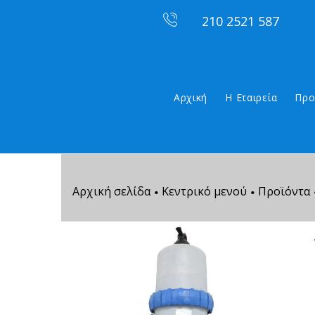
210 2521 587
Αρχική
Η Εταιρεία
Προ
Αρχική σελίδα
Κεντρικό μενού
Προϊόντα
•
•