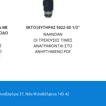
% ΜΕ
ΕΚΤΟΞΕΥΤΗΡΑΣ 5022-SD 1/2″
ΑΝΤΛΙΑ
ΞΟΔΟ
NAANDAN
ΟΙ ΤΡΕΧΟΥΣΕΣ ΤΙΜΕΣ
Σ
ΑΝΑΓΡΑΦΟΝΤΑΙ ΣΤΟ
Ο
ΑΝΗΡΤΗΜΕΝΟ PDF
F
ναξαγόρα 37, Νέα Φιλαδέλφεια 143 42