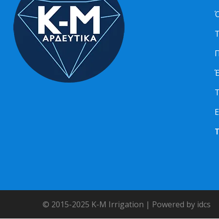
Ό
Τ
Π
Τ
Ε
© 2015-2025 K-M Irrigation | Powered by idcs