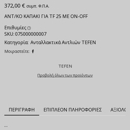
372,00
€
συμπ. Φ.Π.Α.
ΑΝΤ/ΚΟ ΚΑΠΑΚΙ ΓΙΑ TF 25 ΜΕ ΟΝ-OFF
Επιθυμίες
SKU:
075000000007
Κατηγορία:
Ανταλλακτικά Αντλιών TEFEN
Μοιραστείτε:
TEFEN
Προβολή όλων των προϊόντων
ΠΕΡΙΓΡΑΦΉ
ΕΠΙΠΛΈΟΝ ΠΛΗΡΟΦΟΡΊΕΣ
ΑΞΙΟΛΟΓ
…