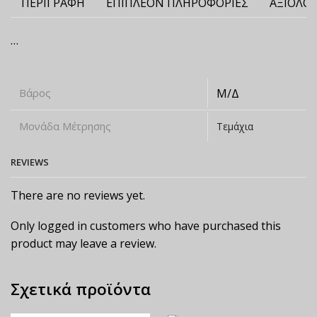
ΠΕΡΙΓΡΑΦΉ
ΕΠΙΠΛΈΟΝ ΠΛΗΡΟΦΟΡΊΕΣ
ΑΞΙΟΛΟΓ
…
Βάρος
Μ/Δ
Μονάδα Μέτρησης
Τεμάχια
REVIEWS
There are no reviews yet.
Only logged in customers who have purchased this
product may leave a review.
Σχετικά προϊόντα