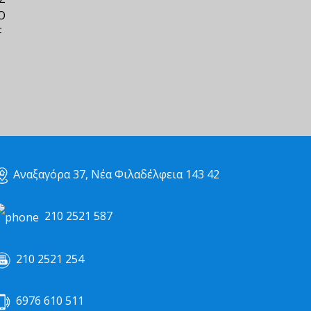
Ο
F
Αναξαγόρα 37, Νέα Φιλαδέλφεια 143 42
210 2521 587
210 2521 254
6976 610 511