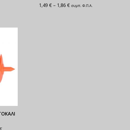
1,49
€
–
1,86
€
συμπ. Φ.Π.Α.
ΤΟΚΑΛΙ
Σ