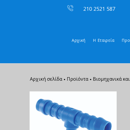
210 2521 587
Αρχική
Η Εταιρεία
Προ
Αρχική σελίδα
Προϊόντα
Βιομηχανικά και
•
•