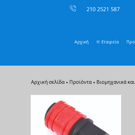
210 2521 587
Αρχική
Η Εταιρεία
Προ
Αρχική σελίδα
Προϊόντα
Βιομηχανικά και
•
•