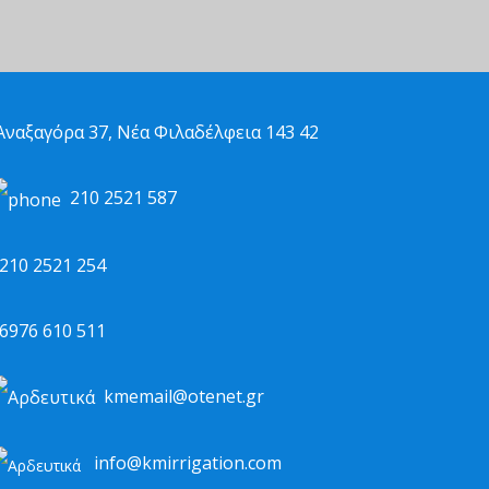
ναξαγόρα 37, Νέα Φιλαδέλφεια 143 42
210 2521 587
10 2521 254
976 610 511
kmemail@otenet.gr
info@kmirrigation.com