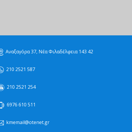
Αναξαγόρα 37, Νέα Φιλαδέλφεια 143 42
210 2521 587
210 2521 254
6976 610 511
kmemail@otenet.gr