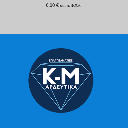
0,00
€
συμπ. Φ.Π.Α.