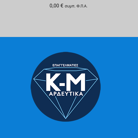
0,00
€
συμπ. Φ.Π.Α.