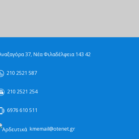
ναξαγόρα 37, Νέα Φιλαδέλφεια 143 42
210 2521 587
210 2521 254
6976 610 511
kmemail@otenet.gr