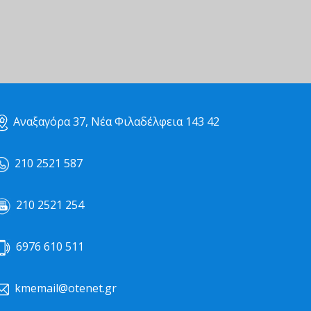
Αναξαγόρα 37, Νέα Φιλαδέλφεια 143 42
210 2521 587
210 2521 254
6976 610 511
kmemail@otenet.gr