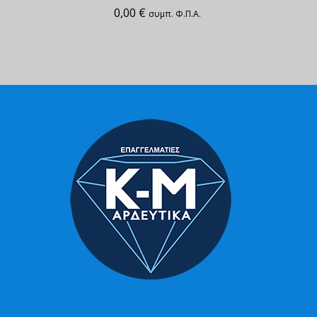
0,00
€
συμπ. Φ.Π.Α.