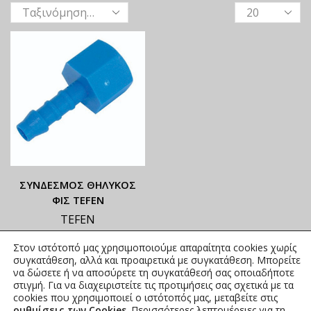
ΣΥΝΔΕΣΜΟΣ ΘΗΛΥΚΟΣ
ΦΙΣ TEFEN
TEFEN
ΟΙ ΤΡΕΧΟΥΣΕΣ ΤΙΜΕΣ
Στον ιστότοπό μας χρησιμοποιούμε απαραίτητα cookies χωρίς
ΑΝΑΓΡΑΦΟΝΤΑΙ ΣΤΟ
συγκατάθεση, αλλά και προαιρετικά με συγκατάθεση. Μπορείτε
ΑΝΗΡΤΗΜΕΝΟ PDF
να δώσετε ή να αποσύρετε τη συγκατάθεσή σας οποιαδήποτε
στιγμή. Για να διαχειριστείτε τις προτιμήσεις σας σχετικά με τα
0,00
€
συμπ. Φ.Π.Α.
cookies που χρησιμοποιεί ο ιστότοπός μας, μεταβείτε στις
ρυθμίσεις των Cookies
. Περισσότερες λεπτομέρειες για τη