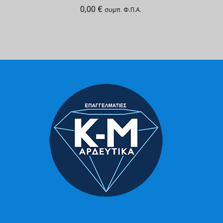
0,00
€
συμπ. Φ.Π.Α.