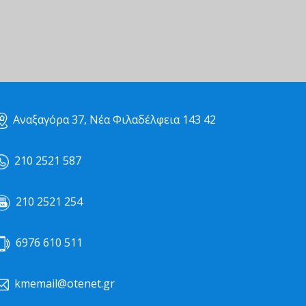
Αναξαγόρα 37, Νέα Φιλαδέλφεια 143 42
210 2521 587
210 2521 254
6976 610 511
kmemail@otenet.gr